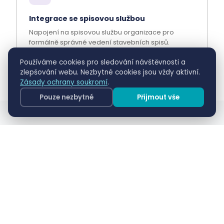
Integrace se spisovou službou
Napojení na spisovou službu organizace pro
formálně správné vedení stavebních spisů.
Používáme cookies pro sledování návštěvnosti a
zlepšování webu. Nezbytné cookies jsou vždy aktivní.
Zásady ochrany soukromí
.
Pouze nezbytné
Přijmout vše
Proč zvolit Speciální stavební
úřad silniční
Agenda zajišťuje přehledné vedení stavebních řízení
pro komunikace v souladu s platnou legislativou.
Přehled všech stavebních řízení pro komunikace