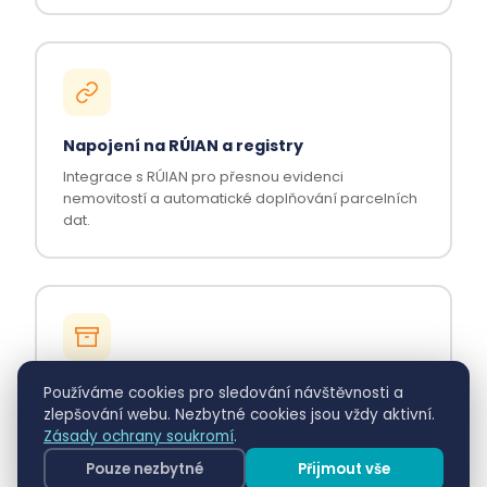
Napojení na RÚIAN a registry
Integrace s RÚIAN pro přesnou evidenci
nemovitostí a automatické doplňování parcelních
dat.
Archivace dokumentace
Používáme cookies pro sledování návštěvnosti a
zlepšování webu. Nezbytné cookies jsou vždy aktivní.
Kompletní archivace spisové dokumentace ke
Zásady ochrany soukromí
.
každému řízení pro potřeby auditu.
Pouze nezbytné
Přijmout vše