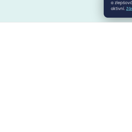
a zlepšová
aktivní.
Zá
Hlavní funkce
Komplexní agenda zpracování dopravních př
Import z kamerového systému
Automatický import záznamu o přestupku z
kamerového systému nebo dohledového