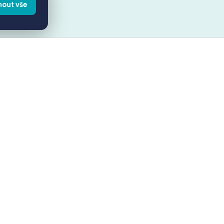
mout vše
Výzva provozovateli vozidla
Automatické generování a odeslání výzvy dle §
125h přes hybridní poštu nebo datovou