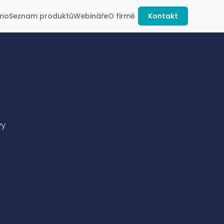
mo
Seznam produktů
Webináře
O firmě
Kontakt
vy