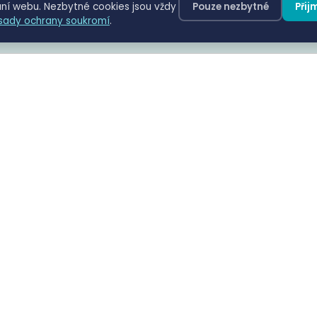
ní webu. Nezbytné cookies jsou vždy
Pouze nezbytné
Přij
sady ochrany soukromí
.
estupků z kamerového a obecního dohledu.
Ztotožnění provozovatele
Dotaz do registru vozidel (MDIS) pro ztotožnění
provozovatele vozidla dle RZ.