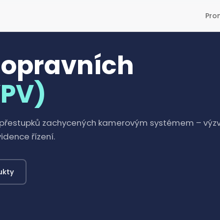
Pro
dopravních
VPV)
 přestupků zachycených kamerovým systémem – výz
idence řízení.
ukty