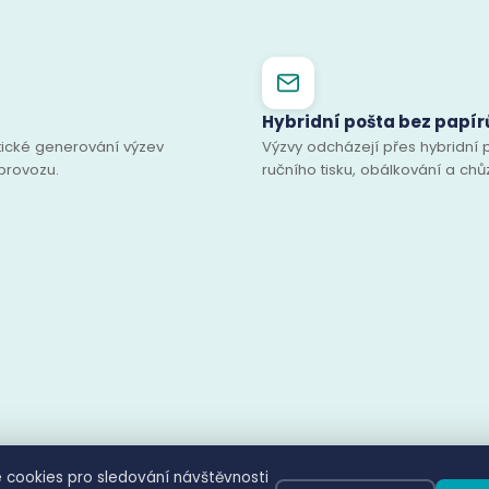
Hybridní pošta bez papír
ické generování výzev
Výzvy odcházejí přes hybridní
 provozu.
ručního tisku, obálkování a chů
 cookies pro sledování návštěvnosti