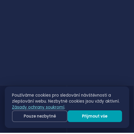
150+
30+
Používáme cookies pro sledování návštěvnosti a
zlepšování webu. Nezbytné cookies jsou vždy aktivní.
ZÁKAZNÍKŮ
LET NA TRHU
Zásady ochrany soukromí
.
20+
100+
Pouze nezbytné
Přijmout vše
PRODUKTŮ
ODBORNÍKŮ